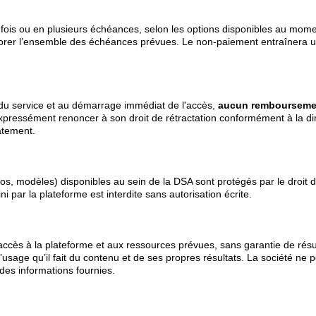
 fois ou en plusieurs échéances, selon les options disponibles au mome
onorer l’ensemble des échéances prévues. Le non-paiement entraînera 
u service et au démarrage immédiat de l'accès,
aucun remboursemen
xpressément renoncer à son droit de rétractation conformément à la d
atement.
éos, modèles) disponibles au sein de la DSA sont protégés par le droit d’
ni par la plateforme est interdite sans autorisation écrite.
accès à la plateforme et aux ressources prévues, sans garantie de résul
 l’usage qu’il fait du contenu et de ses propres résultats. La société ne
des informations fournies.