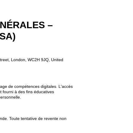
ÉNÉRALES –
SA)
n Street, London, WC2H 9JQ, United
sage de compétences digitales. L'accès
fourni à des fins éducatives
personnelle.
nde. Toute tentative de revente non